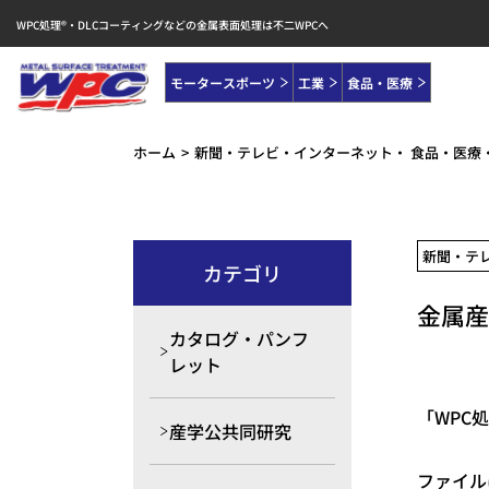
WPC処理®・DLCコーティングなどの金属表面処理は不二WPCへ
モータースポーツ
工業
食品・医療
ホーム
新聞・テレビ・インターネット
食品・医療
新聞・テ
カテゴリ
金属産
カタログ・パンフ
レット
「WPC
産学公共同研究
ファイル