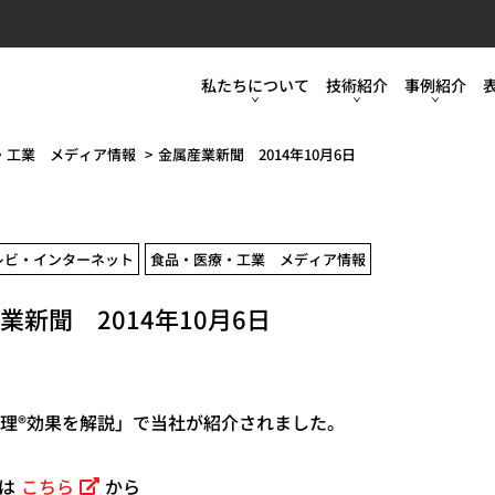
不二WPCの強
会社案内
私たちについて
技術紹介
事例紹介
設備紹介
不二WPCの強み
モータースポーツ
モータース
・工業 メディア情報
金属産業新聞 2014年10月6日
品質管理
会社案内
工業
工業
お知らせ
設備紹介
食品・医療
食品・医療
レビ・インターネット
食品・医療・工業 メディア情報
ブログ
品質管理
スポーツ・装飾・美装
スポーツ・
業新聞 2014年10月6日
採用情報
お知らせ
教えて表面処理の世界
ブログ
カタログ・パンフレット
処理®効果を解説」で当社が紹介されました。
採用情報
は
こちら
から