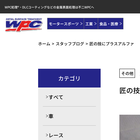
WPC処理®・DLCコーティングなどの金属表面処理は不二WPCへ
モータースポーツ
工業
食品・医療
ホーム
スタッフブログ
匠の技にプラスアルファ
その他
カテゴリ
匠の技
すべて
車
レース