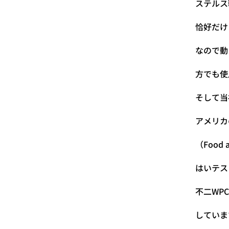
ステルス
恰好だけ
なので動
方でも使
そして当
アメリカ
（Food a
はいテス
不二WP
していま