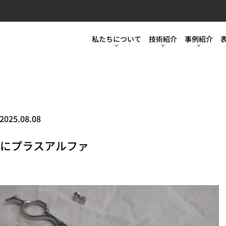
不二WPCの強
会社案内
私たちについて
技術紹介
事例紹介
設備紹介
不二WPCの強み
モータースポーツ
モータース
品質管理
会社案内
工業
工業
お知らせ
設備紹介
食品・医療
食品・医療
2025.08.08
ブログ
品質管理
スポーツ・装飾・美装
スポーツ・
にプラスアルファ
採用情報
お知らせ
教えて表面処理の世界
ブログ
カタログ・パンフレット
採用情報