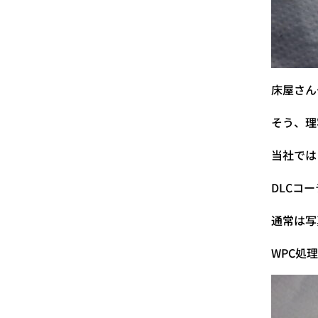
床屋さん
そう、理
当社では
DLCコ
通常は写
WPC処