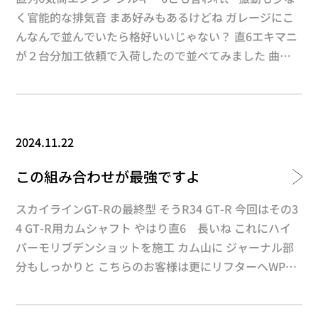
ット）＝２以上の効果 やらない手はないんじゃない？
く官能的な排気音 まあ好みもあるけどね ガレージにこ
ちなみに当社ではリン酸マンガン処理の施工も承ってお
んなんで並んでいたら格好いいじゃない？ 直6エキマニ
が２台分加工依頼で入荷したので並べてみました 曲げ
ります 1STOPでこの仕様ができちゃきますよ！！
方、集合方式でトルク型や高回転型に特性を変えられる
優れモノ これはいたるところが曲げですごいパイプレ
イアウト こちらはいたってシンプル なんとなくバイク
の集合管に似たようなレイアウト エキマニWPC処理の
2024.11.22
効能は・・・ もう何度も説明していますが溶接個所の
クラック防止です 熱、振動は微妙に金増疲労を加速さ
この組み合わせが最強ですよ
せます クラックでお悩みの際は是非ご相談下さい！ ダ
ウンサイジングなどで多気筒は少なくなってきましたが
スカイラインGT-Rの最終型 そうR34 GT-R 今回はその3
やはりL、RB、1J、2Jこれら直６名機は今でも一級品で
4 GT-R用カムシャフト やはり直6 長いね これにハイ
す ボンネットを開けた時に見えるエキマニの美しさは
パーモリブデンショットを施工 カム山に ジャーナル部
直６が一番です
分もしっかりと こちらのお客様は更にリフターへWPC
処理＋DLCコーティング 怪しい黒光り このDLCはF1で
も採用されている膜と同等なんです カム＆リフターで