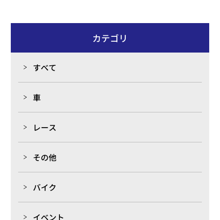
力up＋動き良好 シリンダ－も特殊ショット済みです な
らし／WPC処理が終わり、これから本来の性能を堪能す
るのでは？ 楽しみですね！！
カテゴリ
すべて
車
レース
その他
バイク
イベント