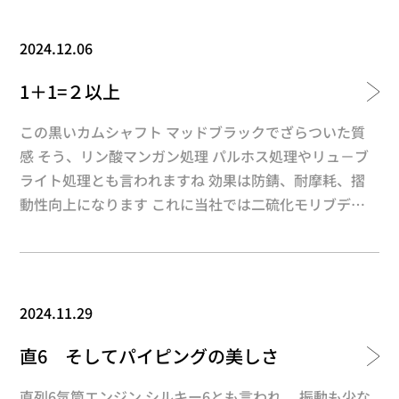
加工部も綺麗に仕上がります 恐らくカワサキZ系のギア
と思われますが、 ここまで追加工を入れてさらにWPC
2024.12.06
処理で強化！ こう言う試行錯誤がカスタムの醍醐味っ
てやつでは？ ここまで加工を入れるとミッションフィ
1＋1=２以上
ールも 大幅に変化するのではないでしょうか？ ピスト
ン、コンロッドの軽量化、ミッションの面取りなど 追
この黒いカムシャフト マッドブラックでざらついた質
加工後のＷＰＣ処理は部品強化の最終工程として役に立
感 そう、リン酸マンガン処理 パルホス処理やリュ－ブ
ちます ギリギリまで追加工を詰めたら是非WPC処理で
ライト処理とも言われますね 効果は防錆、耐摩耗、摺
強化しましょう！！
動性向上になります これに当社では二硫化モリブデン
処理の進化型 ハイパーモリブデン処理を施工します こ
んな感じに仕上がります リン酸マンガン処理の上に二
硫化モリブデンがＯＮされたイメージです ちなみに当
社の二硫化モリブデンショットはハイパーモリブデンシ
2024.11.29
ョットと なる為、特に高温高回転域でその効果が継続 2
層の潤滑層で非対象物を守ります 今回は片側3気筒のV6
直6 そしてパイピングの美しさ
エンジン用カムシャフト・・・ なので合計４本に施工 1
（リン酸マンガン処理）＋1（ハイパーモリブデンショ
直列6気筒エンジン シルキー6とも言われ、 振動も少な