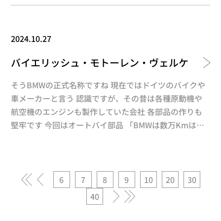
カ・・・ だがしかし！！心を鬼にしてショットします
梨地になってこれはこれで良い感じ パイプ部分、フラ
ンジ部の各溶接個所を集中的に施工 振動、熱による伸
2024.10.27
縮/膨張が要因となる割れを防止します あとはしっかり
取り付ければＯＫです 結構多いエキマニ割れにはWPC
バイエリッシュ・モトーレン・ヴェルケ
処理！効きますヨ
そうBMWの正式名称ですね 現在ではドイツのバイクや
車メーカーと言う 認識ですが、その昔は各種原動機や
航空機のエンジンも製作していた会社 各部品の作りも
堅牢です 今回はオートバイ部品 「BMWは数万Kmはな
らしみたいなものだよ」と言われますが 今回もやっと
アタリが出たエンジンにWPC処理を施すようなものでし
ょう バルブもこびり付いたカーボンを除去、ステムの
動きを良くします カム山、ジャーナルもハイパーモリ
«
«
6
7
8
9
10
20
30
ブデン処理で良い動き OILポンプ一式もしっかり施工し
40
»
»
ます メタルも新品以上の仕上がりでしゅう動痕も目立
ちませんね ピストンピンも細かいディンプルでOIL保持