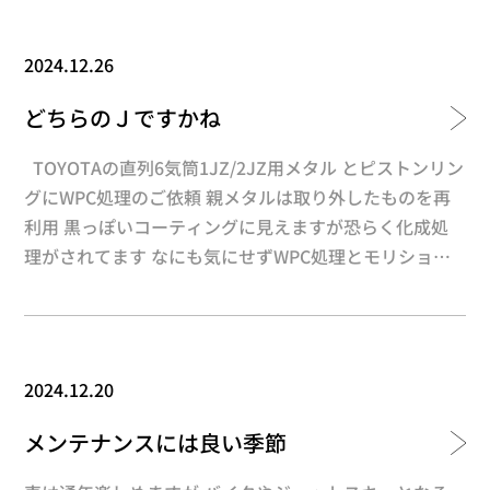
2024.12.26
どちらのＪですかね
TOYOTAの直列6気筒1JZ/2JZ用メタル とピストンリン
グにWPC処理のご依頼 親メタルは取り外したものを再
利用 黒っぽいコーティングに見えますが恐らく化成処
理がされてます なにも気にせずWPC処理とモリショッ
トをします 親メタルはアルミメタルみたいです
ね・・・ 再利用でも嫌な片摩耗もなく むしろ当たりが
出ている状態のWPC処理はGoodです この1J/2Jって基
本設計はかなり古いのでしょう・・・ 少々分かり辛い
2024.12.20
かもしれませんがこのOILリングの 肉厚が現行車と比較
して厚いこと(笑) 綺麗に仕上がりました！ しかし車両
メンテナンスには良い季節
台数（残存台数）が多いからもしれませんが このメタ