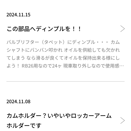
はこの組み合わせが最強！ もちろん先週投稿したこち
ら・・・ ハイパーモリブデンショットを施したリフタ
2024.11.15
ーも良きです 要求性能とご予算に応じてチョイスして
みては如何でしょうか？ RBに限らず、カム＆リフター
この部品へディンプルを！！
はオイル環境が厳しい箇所 虫食い、カジリ防止に是
非！！
バルブリフター（タペット）にディンプル・・・ カム
シャフトにバンバン叩かれ オイルを供給しても欠かれ
てしまう なら滑るが良くてオイルを保持出来る様にし
よう！ RB26用なので24ヶ 現車取り外しなので使用感が
ありますね 天面はカムシャフト、側面はリフターホー
ルと接触します 裏側にはシムが入ります 全面きれいに
WPC処理 切削痕、使用キズなどリフレッシュ＆ディン
プル形成 シム側もしゅう動には関係ないけどしっかり
2024.11.08
処理 直接影響が無い所まで綺麗に仕上げます 今回は＋
ハイパーモリブデンショットまで施工します ＊左＝WP
カムホルダー？いやいやロッカーアーム
C処理のみ 右＝＋ハイパーモリブデンショット WPC
ホルダーです
処理だけでも効果抜群ですが＋ハイパーで 初期馴染み