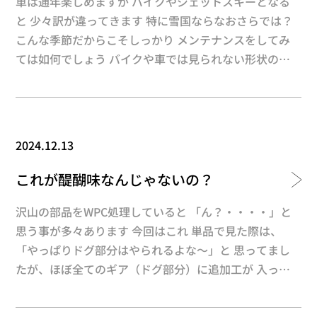
ルやピストンリングのWPC処理依頼ってそこまで 多く
車は通年楽しめますが バイクやジェットスキーとなる
はないんです 同じ６気筒なら圧倒的にRB26の依頼が多
と 少々訳が違ってきます 特に雪国ならなおさらでは？
いんです 既にRBは部品コストも上がってきており 乗り
こんな季節だからこそしっかり メンテナンスをしてみ
続ける事も困難とか・・・ そのうち1J/2Jも同じ道をた
ては如何でしょう バイクや車では見られない形状のギ
どるのか よほど程度が悪く無ければ中古部品はリフレ
ア これジェットスキーのドライブ＆ドリブンギアなん
ッシュになり 新品ならロングライフ化になります 名機
です まさにタイトル通り寒い時期にメンテナンスでし
を乗り続ける一つの手法としてWPC処理は如何でしょう
ょうね 新品にWPC処理してしっかり強化 初期のチッピ
か？
ング磨耗を防止してきれいな あたりが付けばあとは定
2024.12.13
常摩耗に移行 低抵抗且つ高耐久（ロングライフ）なギ
アとなります 乗れない（乗らない）時期は1ランク上の
これが醍醐味なんじゃないの？
メンテナンス を行い、来るシーズンに備えてみては如
何でしょうか？
沢山の部品をWPC処理していると 「ん？・・・・」と
思う事が多々あります 今回はこれ 単品で見た際は、
「やっぱりドグ部分はやられるよな～」と 思ってまし
たが、ほぼ全てのギア（ドグ部分）に追加工が 入って
ました 削られている部分わかるでしょ？ ご依頼内容は
WPC処理で強化を目的とされています WPC処理して追