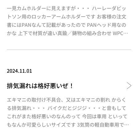
が向上 更にお勧めはカムシャフトにもWPC処理して、
一見カムホルダーに見えますが・・・ ハーレーダビッ
リフターホールは 軽～くスコッチの細かい番手でさら
トソン用のロッカーアームホルダーです お客様の注文
って上げるとより効果upです オイル環境の厳しい部品
書にはPANなんて記載があったので PANヘッド用なの
にはお勧めの処理です
かな 上下で材質が違い真鍮／鋳物の組み合わせ WPC処
理＋ハイパーを施すのですが、 下地のWPC処理はそれ
ぞれ材質により異なるのです 間違えると大変な事
に・・・ スラスト面も忘れがちですがしっかり処理し
ます もとの色合いはどこに行った？レベルの変わりよ
2024.11.01
う こういった場所の滑らかな動きは非常に大事です
よ！！
排気漏れは格好悪いぜ！
エキマニの取付け不具合、又はエキマニの割れ からく
る排気漏れ・・・ バイクだとジジジ・・・と音もして
これがまた格好悪いのなんのって 今回は車用 といって
もなんか可愛らしいサイズです 3気筒の軽自動車用です
かね WPC処理するのを躊躇ってしまうぐらいピカピ