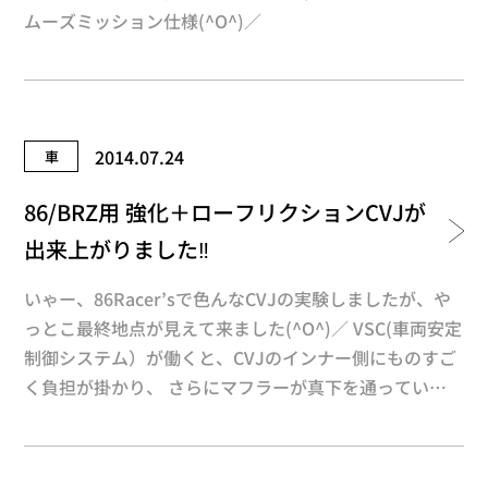
ムーズミッション仕様(^O^)／
2014.07.24
車
86/BRZ用 強化＋ローフリクションCVJが
出来上がりました‼︎
いゃー、86Racer’sで色んなCVJの実験しましたが、や
っとこ最終地点が見えて来ました(^O^)／ VSC(車両安定
制御システム）が働くと、CVJのインナー側にものすご
く負担が掛かり、 さらにマフラーが真下を通っている
ので、熱の影響も受けます。 現在耐久性があり、ロー
フリクションになる仕様は… 『WPC処理＋セラミック
球＋専用グリース』です‼︎ セラミック球はSUJ2に比