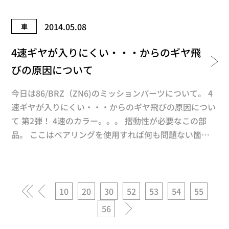
け、圧力をかけてバキッと割る方法です。 後加工の工
程が少なく、コストダウンにもなり、嵌合も良いのがメ
2014.05.08
車
リットですが…。 製造上、かち割りし易いよう（破断
し易い）に製造されている為、起点となる尖った傷があ
4速ギヤが入りにくい・・・からのギヤ飛
ると割れ易い（壊れやすい）という事になります^^; WP
びの原因について
C処理で突起部分をなだらかな表面にして、圧縮残留応
力を付与する事で、コンロッドも壊れにくくなります。
今日は86/BRZ（ZN6)のミッションパーツについて。 4
※磨いただけでは解消になりません 勿論、スーチャー
速ギヤが入りにくい・・・からのギヤ飛びの原因につい
やターボを付ける場合は負荷が多いので、社外パーツの
て 第2弾！ 4速のカラー。。。 摺動性が必要なこの部
ように素材も違う、I、H断面形状など耐久性のあるコン
品。 ここはベアリングを使用すれば何も問題ない箇所
ロッドを使用すべきだと思います。 当然、社外コンロ
だと思いますが、やはりコストダウンの影響もあるので
ッドにもWPC処理をお勧めします(^_^) ご検討よろしく
しょうかね？ 4速のカラーを見てもらえば分かります
お願いします(^O^)／
が、メーカーもオイルを保持させようと加速回転側と減
速回転方向、両方にスリットを入れてます。 街乗りで
«
«
10
20
30
52
53
54
55
は問題ないのでしょうが、レース、サーキット走行すれ
56
»
ば、オイルの使用環境は高温で極圧が掛かる状態。 オ