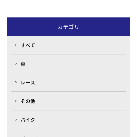
イルが切れる状況下ではカラーと4速ギヤの間でブレー
キが掛かる状態になります。 ３－４－５速で加速、減
速ばかりしていると4速ギヤ以外にも３．５速まで負担
が掛かるという訳ですね（=。=； 改善策は4速カラ―に
カテゴリ
WPC+DLCコーティング！！！ WPCでオイル保持力を上
げ、オイルが切れたとしてもDLCコーティングが滑りを
すべて
補助してくれるという訳です。 サーキット走行、レー
スされる方！ 壊れてからでは、メインシャフト、ギヤ
車
以外のギヤ、シンクロ、ハブ・スリーブ全ての部品に影
響が出て、思わぬ出費になりますので、早めにOH、WP
レース
C処理、DLCコーティングのご検討を（^^）/ ピストン
ピンのDLCグレードアップキャンペーンもやってます
よ！詳しくは↓↓↓ http://www.fujiwpc.co.jp/
その他
バイク