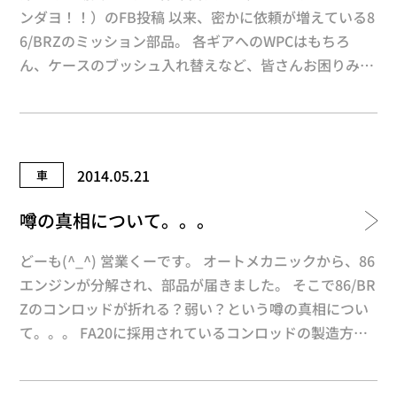
ンダヨ！！）のFB投稿 以来、密かに依頼が増えている8
6/BRZのミッション部品。 各ギアへのWPCはもちろ
ん、ケースのブッシュ入れ替えなど、皆さんお困りみた
いですね。 （ご依頼、ご相談が非常に増えてます） そ
の中でもこの4速カラーへのWPC+DLCは今後の必須加工
に なる予感がします。 「いや～、先んじて実車評価を
進めておいてヨカッタ」 さて、明日は栃木県は千本松
2014.05.21
車
牧場まで疾走！ さっと帰って備えなければ！！
噂の真相について。。。
どーも(^_^) 営業くーです。 オートメカニックから、86
エンジンが分解され、部品が届きました。 そこで86/BR
Zのコンロッドが折れる？弱い？という噂の真相につい
て。。。 FA20に採用されているコンロッドの製造方法
は 「かち割りコンロッド」 簡単に言うと、一体式のコ
ンロッドを製造してから、割りたい部分に切欠きをつ