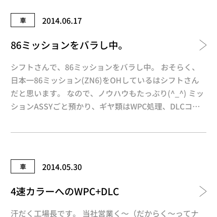
かもしれませんね。 話は変わりますが、当社は現在ビ
2014.06.17
車
ックサイト で行われている「機械要素技術展」に出展
しています。 （6月25〜27日の10〜18時、東6ホール の
86ミッションをバラし中。
35-22） あの伝説の営業マン「く～」もおります。 まだ
饒舌トークをお聞きになられていない方は是非！！ 焚
シフトさんで、86ミッションをバラし中。 おそらく、
きつけ工場長でした。
日本一86ミッション(ZN6)をOHしているはシフトさん
だと思います。 なので、ノウハウもたっぶり(^_^) ミッ
ションASSYごと預かり、ギヤ類はWPC処理、DLCコー
ティングをして、シフトさんで組み上げるサービスも検
討中です。 是非、ご相談下さい(^O^)／ www.shift-rac
ing.co.jp/
2014.05.30
車
4速カラーへのWPC+DLC
汗だく工場長です。 当社営業く～（だからく～ってナ