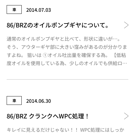
べ、約60%も軽く、非常に硬くて、耐熱、衝撃性、耐摩
2014.07.03
車
耗性に優れている超万能ベアリング球です。（最近は自
転車にも使われますよね^_^;） この組み合わせで、通
86/BRZのオイルポンプギヤについて。
常86Racer’s仕様の4倍以上（まだ継続テスト中）持っ
ています^_^ これならターボ、スーチャー仕様の車両や
通常のオイルポンプギヤと比べて、形状に違いが…。
ラリー、ジムカーナ、タイムアタックなど、あらゆるス
そう、アウターギヤ部に大きい窪みがあるのが分かりま
テージで安心して使えます。 価格、発売日はまたご連
すよね。 狙いは ①オイル吐出量を確保する為。 【低粘
絡します。
度オイルを使用している為、少しのオイルでも供給ロス
をするとエンジンに大きな負担になる】 ②しぼり膜
（スクィーズ）効果やくさび膜効果を狙っている。
【クランク編で伝えた効果】 と、思われます。 純正品
にWPC処理をして、カジリ対策、低フリクション化をし
2014.06.30
車
ます。 ここで一句！ フリクション チリも積もれば マウ
ンテン 字余り？＆ルー大柴風 営業 くーでした^_^;
86/BRZ クランクへWPC処理！
キレイに見えるだけじゃない！！ WPC処理にはしっか