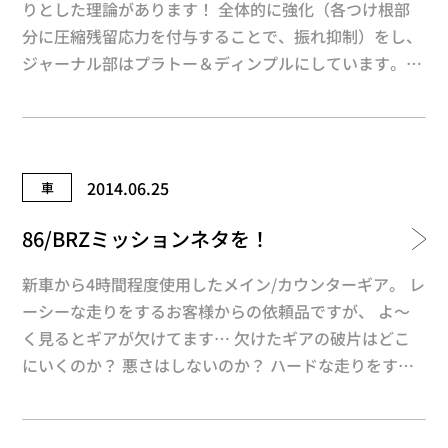
りとした理論があります！ 全体的に強化（各つけ根部
分に圧縮残留応力を付与することで、振れ抑制）をし、
ジャーナル部はプラトー＆ディンプルにしています。
※プラトー（丘）とディンプル（凹み）の形状にするこ
とで、オイルを最大限に利用し、『くさび膜効果』や
『しぼり膜効果』を発揮させ、低フリクションになる良
好な潤滑形状に仕上げてます。 詳しくは下記 弾性流
2014.06.25
車
体潤滑（EHL）の欄をご覧ください！ http://ja.wikip
edia.org/wiki/%E6%BD%A4%E6%BB%91 九州出張中
86/BRZミッションネタを！
の営業 くーでした（^^ｖ ※工場長が納得していな
い、『くー』名前の由来にも理由がありますが、聞きた
新車から4時間程度使用したメイン/カウンターギア。 レ
いですか？？（笑
ーシーな走りをするお客様からの依頼品ですが、 よ～
く見るとギアが欠けてます… 欠けたギアの破片はどこ
にいくのか？ 悪さはしないのか？ ハードな走りをする
方（特にサーキット）は早めに WPCで強化しておいた
方が良いかもしれません。 最近86/BRZではこの様な事
例が増えてます。 ミッション自体、あまり強く無いの